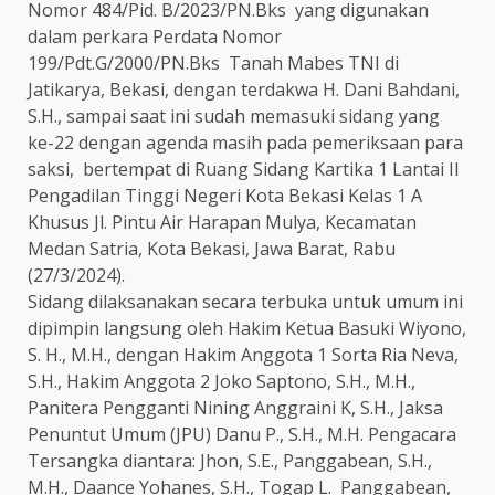
Nomor 484/Pid. B/2023/PN.Bks yang digunakan
dalam perkara Perdata Nomor
199/Pdt.G/2000/PN.Bks Tanah Mabes TNI di
Jatikarya, Bekasi, dengan terdakwa H. Dani Bahdani,
S.H., sampai saat ini sudah memasuki sidang yang
ke-22 dengan agenda masih pada pemeriksaan para
saksi, bertempat di Ruang Sidang Kartika 1 Lantai II
Pengadilan Tinggi Negeri Kota Bekasi Kelas 1 A
Khusus Jl. Pintu Air Harapan Mulya, Kecamatan
Medan Satria, Kota Bekasi, Jawa Barat, Rabu
(27/3/2024).
Sidang dilaksanakan secara terbuka untuk umum ini
dipimpin langsung oleh Hakim Ketua Basuki Wiyono,
S. H., M.H., dengan Hakim Anggota 1 Sorta Ria Neva,
S.H., Hakim Anggota 2 Joko Saptono, S.H., M.H.,
Panitera Pengganti Nining Anggraini K, S.H., Jaksa
Penuntut Umum (JPU) Danu P., S.H., M.H. Pengacara
Tersangka diantara: Jhon, S.E., Panggabean, S.H.,
M.H., Daance Yohanes, S.H., Togap L. Panggabean,