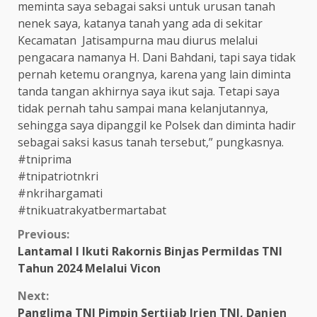
meminta saya sebagai saksi untuk urusan tanah
nenek saya, katanya tanah yang ada di sekitar
Kecamatan Jatisampurna mau diurus melalui
pengacara namanya H. Dani Bahdani, tapi saya tidak
pernah ketemu orangnya, karena yang lain diminta
tanda tangan akhirnya saya ikut saja. Tetapi saya
tidak pernah tahu sampai mana kelanjutannya,
sehingga saya dipanggil ke Polsek dan diminta hadir
sebagai saksi kasus tanah tersebut,” pungkasnya.
#tniprima
#tnipatriotnkri
#nkrihargamati
#tnikuatrakyatbermartabat
Continue
Previous:
Lantamal I Ikuti Rakornis Binjas Permildas TNI
Reading
Tahun 2024 Melalui Vicon
Next:
Panglima TNI Pimpin Sertijab Irjen TNI, Danjen