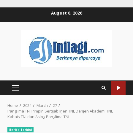
Skip
August 8, 2026
to
content
PRIMARY
MENU
Home
2024
March
27
Panglima TNI Pimpin Sertijab Irjen TNI, Danjen Akademi TNI,
Kabais TNI dan Aslog Panglima TNI
Berita Terkini