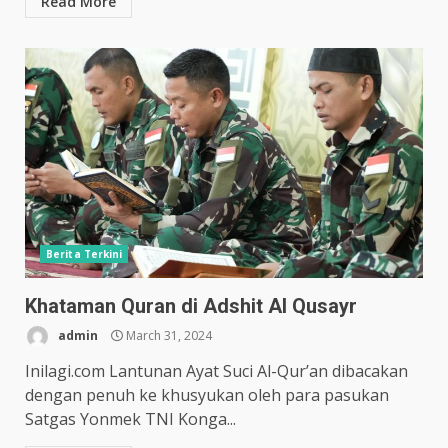
Read More
Berita Terkini
Khataman Quran di Adshit Al Qusayr
admin
March 31, 2024
Inilagi.com Lantunan Ayat Suci Al-Qur’an dibacakan
dengan penuh ke khusyukan oleh para pasukan
Satgas Yonmek TNI Konga...