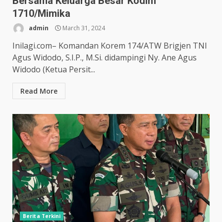
Bersama Keluarga Besar Kodim
1710/Mimika
admin
March 31, 2024
Inilagi.com– Komandan Korem 174/ATW Brigjen TNI
Agus Widodo, S.I.P., M.Si. didampingi Ny. Ane Agus
Widodo (Ketua Persit...
Read More
Berita Terkini