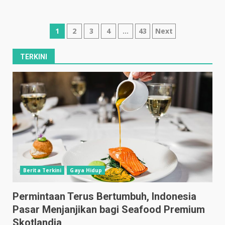
Posts
1
2
3
4
…
43
Next
pagination
TERKINI
Berita Terkini
Gaya Hidup
Permintaan Terus Bertumbuh, Indonesia
Pasar Menjanjikan bagi Seafood Premium
Skotlandia