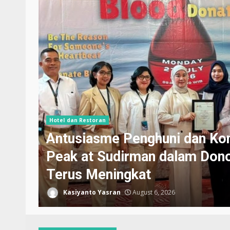
Hotel dan Restoran
Antusiasme Penghuni dan Ko
Peak at Sudirman dalam Dono
a
Terus Meningkat
Kasiyanto Yasran
August 6, 2026