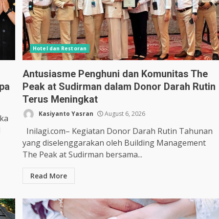
Hotel dan Restoran
Antusiasme Penghuni dan Komunitas The
apa
Peak at Sudirman dalam Donor Darah Rutin
Terus Meningkat
Kasiyanto Yasran
August 6, 2026
ika
l
Inilagi.com– Kegiatan Donor Darah Rutin Tahunan
yang diselenggarakan oleh Building Management
The Peak at Sudirman bersama...
Read More