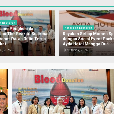
n Restoran
Hotel dan Restoran
asme Penghuni dan
tas The Peak at Sudirman
Rayakan Setiap Momen Spe
Donor Darah Rutin Terus
dengan Social Event Packa
kat
Ayda Hotel Mangga Dua
6, 2026
August 4, 2026