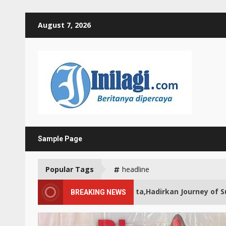
Skip
August 7, 2026
to
content
Sample Page
Popular Tags
headline
ayam Wuruk Jakarta,Hadirkan Journey of Sunda Kelapa
BREAKING NEWS