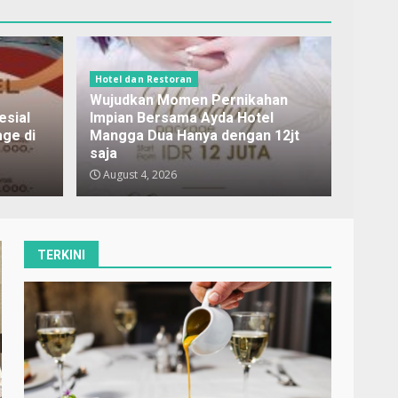
Hotel dan Restoran
Wujudkan Momen Pernikahan
sial
Impian Bersama Ayda Hotel
ge di
Mangga Dua Hanya dengan 12jt
saja
August 4, 2026
TERKINI