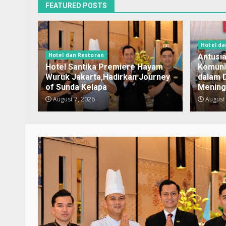
FEATURED POSTS
Hotel da
Hotel dan Restoran
Antusi
Hotel Santika Premiere Hayam
Komuni
Wuruk Jakarta,Hadirkan Journey
dalam 
of Sunda Kelapa
Mening
August 7, 2026
August 