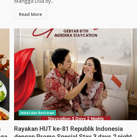
Mangga Dua by...
Read More
Hotel dan Restoran
n
Rayakan HUT ke-81 Republik Indonesia
gga
dengan Promo Spesial Stay 3 days 2 night