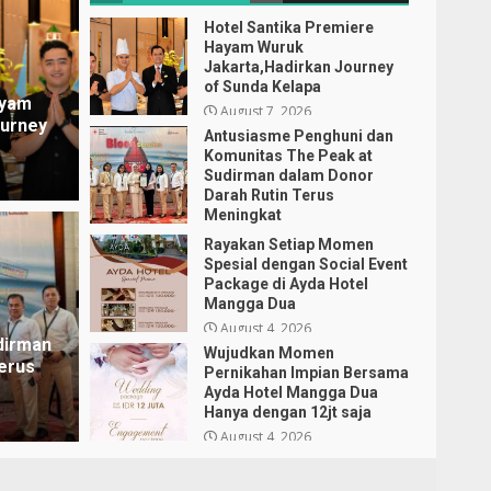
Hotel Santika Premiere
Hayam Wuruk
Jakarta,Hadirkan Journey
of Sunda Kelapa
ayam
August 7, 2026
ourney
Antusiasme Penghuni dan
Komunitas The Peak at
Sudirman dalam Donor
Darah Rutin Terus
Meningkat
August 6, 2026
Rayakan Setiap Momen
Hotel d
Spesial dengan Social Event
Package di Ayda Hotel
Wuj
Mangga Dua
Momen Spesial dengan Social
Ayd
August 4, 2026
dirman
Wujudkan Momen
i Ayda Hotel Mangga Dua
saja
erus
Pernikahan Impian Bersama
Ayda Hotel Mangga Dua
 4, 2026
Ka
Hanya dengan 12jt saja
August 4, 2026