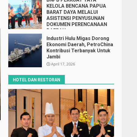
KELOLA BENCANA PAPUA
BARAT DAYA MELALUI
ASISTENSI PENYUSUNAN
DOKUMEN PERENCANAAN
DAERAH
April 17, 2026
Industri Hulu Migas Dorong
Ekonomi Daerah, PetroChina
Kontribusi Terbanyak Untuk
Jambi
April 17, 2026
HOTEL DAN RESTORAN