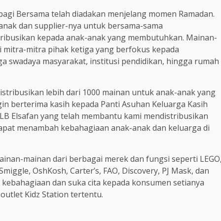
rbagi Bersama telah diadakan menjelang momen Ramadan.
k-anak dan supplier-nya untuk bersama-sama
tribusikan kepada anak-anak yang membutuhkan. Mainan-
i mitra-mitra pihak ketiga yang berfokus kepada
a swadaya masyarakat, institusi pendidikan, hingga rumah
tribusikan lebih dari 1000 mainan untuk anak-anak yang
gin berterima kasih kepada Panti Asuhan Keluarga Kasih
SLB Elsafan yang telah membantu kami mendistribusikan
 dapat menambah kebahagiaan anak-anak dan keluarga di
n mainan-mainan dari berbagai merek dan fungsi seperti LEGO
Smiggle, OshKosh, Carter’s, FAO, Discovery, PJ Mask, dan
agi kebahagiaan dan suka cita kepada konsumen setianya
tlet Kidz Station tertentu.