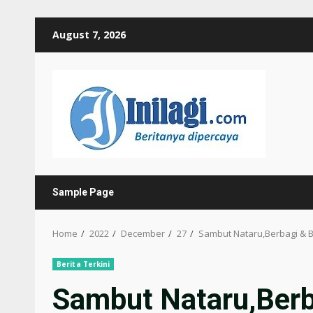
Skip
August 7, 2026
to
content
Sample Page
Home
2022
December
27
Sambut Nataru,Berbagi & 
Berita Terkini
Sambut Nataru,Ber