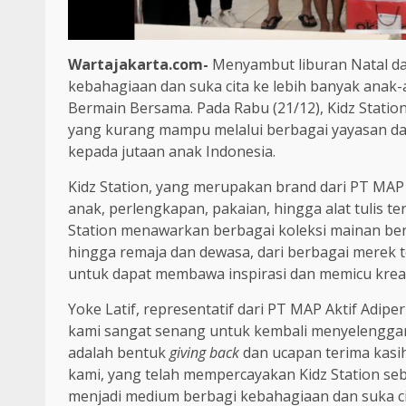
Wartajakarta.com-
Menyambut liburan Natal da
kebahagiaan dan suka cita ke lebih banyak anak-
Bermain Bersama. Pada Rabu (21/12), Kidz Stati
yang kurang mampu melalui berbagai yayasan d
kepada jutaan anak Indonesia.
Kidz Station, yang merupakan brand dari PT MAP 
anak, perlengkapan, pakaian, hingga alat tulis te
Station menawarkan berbagai koleksi mainan ber
hingga remaja dan dewasa, dari berbagai merek t
untuk dapat membawa inspirasi dan memicu kreati
Yoke Latif, representatif dari PT MAP Aktif Adi
kami sangat senang untuk kembali menyelengga
adalah bentuk
giving back
dan ucapan terima kasi
kami, yang telah mempercayakan Kidz Station se
menjadi medium berbagi kebahagiaan dan suka ci