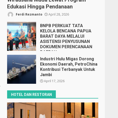
Edukasi Hingga Pendanaan
Ferdi Rezmanto
April 28, 2026
BNPB PERKUAT TATA
KELOLA BENCANA PAPUA
BARAT DAYA MELALUI
ASISTENSI PENYUSUNAN
DOKUMEN PERENCANAAN
DAERAH
April 17, 2026
Industri Hulu Migas Dorong
Ekonomi Daerah, PetroChina
Kontribusi Terbanyak Untuk
Jambi
April 17, 2026
,
HOTEL DAN RESTORAN