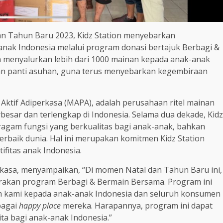
n Tahun Baru 2023, Kidz Station menyebarkan
anak Indonesia melalui program donasi bertajuk Berbagi &
on menyalurkan lebih dari 1000 mainan kepada anak-anak
an panti asuhan, guna terus menyebarkan kegembiraan
Aktif Adiperkasa (MAPA), adalah perusahaan ritel mainan
rbesar dan terlengkap di Indonesia. Selama dua dekade, Kidz
agam fungsi yang berkualitas bagi anak-anak, bahkan
erbaik dunia. Hal ini merupakan komitmen Kidz Station
fitas anak Indonesia.
perkasa, menyampaikan, “Di momen Natal dan Tahun Baru ini,
rakan program Berbagi & Bermain Bersama. Program ini
h kami kepada anak-anak Indonesia dan seluruh konsumen
bagai
happy place
mereka. Harapannya, program ini dapat
ta bagi anak-anak Indonesia.”