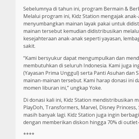
Sebelumnya di tahun ini, program Bermain & Be
Melalui program ini, Kidz Station mengajak ana
menyumbangkan mainan layak pakai untuk didis
mainan tersebut kemudian didistribusikan melalu
kesejahteraan anak-anak seperti yayasan, lembag
sakit.
“Kami bersyukur dapat mengumpulkan dan mendis
membutuhkan di seluruh Indonesia. Kami juga in
(Yayasan Prima Unggul) serta Panti Asuhan dan 
mainan-mainan tersebut. Kami harap donasi ini
momen liburan ini,” ungkap Yoke.
Di donasi kali ini, Kidz Station mendistribusika
PlayDoh, Transformers, Marvel, Disney Princess, 
masih banyak lagi. Kidz Station juga ingin berb
dengan memberikan diskon hingga 70% di outlet-ou
****