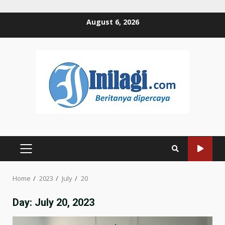
Skip
August 6, 2026
to
content
PRIMARY
MENU
Home
2023
July
20
Day:
July 20, 2023