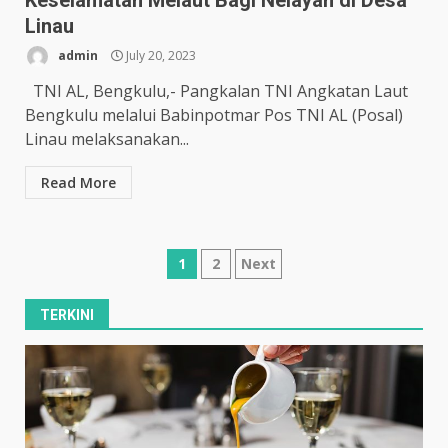
Keselamatan Melaut Bagi Nelayan di Desa
Linau
admin
July 20, 2023
TNI AL, Bengkulu,- Pangkalan TNI Angkatan Laut
Bengkulu melalui Babinpotmar Pos TNI AL (Posal)
Linau melaksanakan...
Read More
Posts
1
2
Next
pagination
TERKINI