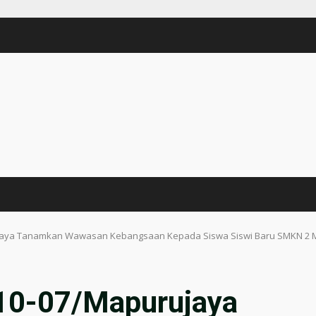
ujaya Tanamkan Wawasan Kebangsaan Kepada Siswa Siswi Baru SMKN 2 
710-07/Mapurujaya