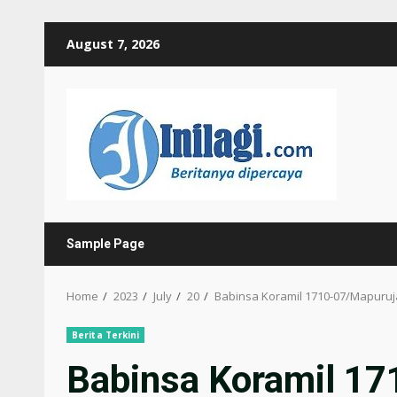
Skip
August 7, 2026
to
content
Sample Page
Home
2023
July
20
Babinsa Koramil 1710-07/Mapur
Berita Terkini
Babinsa Koramil 1