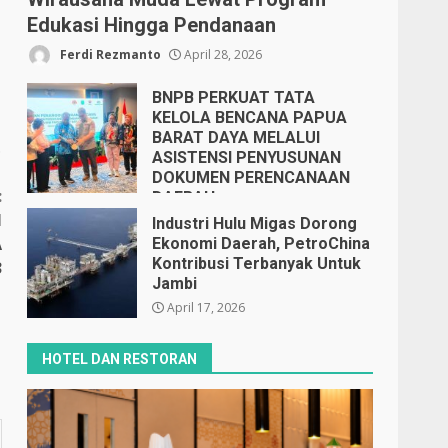
Edukasi Hingga Pendanaan
Ferdi Rezmanto
April 28, 2026
BNPB PERKUAT TATA
KELOLA BENCANA PAPUA
BARAT DAYA MELALUI
.
ASISTENSI PENYUSUNAN
DOKUMEN PERENCANAAN
:
DAERAH
N
April 17, 2026
Industri Hulu Migas Dorong
A
Ekonomi Daerah, PetroChina
Kontribusi Terbanyak Untuk
3
Jambi
April 17, 2026
HOTEL DAN RESTORAN