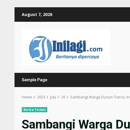
Skip
August 7, 2026
to
content
Sample Page
Home
2023
July
20
Sambangi Warga Dusun Tiarse, Ini
Berita Terkini
Sambangi Warga Dus