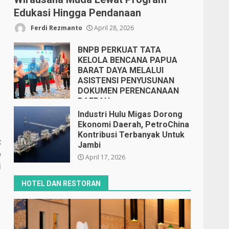
Edukasi Hingga Pendanaan
Ferdi Rezmanto
April 28, 2026
BNPB PERKUAT TATA
KELOLA BENCANA PAPUA
BARAT DAYA MELALUI
ASISTENSI PENYUSUNAN
DOKUMEN PERENCANAAN
DAERAH
April 17, 2026
Industri Hulu Migas Dorong
Ekonomi Daerah, PetroChina
Kontribusi Terbanyak Untuk
:
Jambi
b
April 17, 2026
i
HOTEL DAN RESTORAN