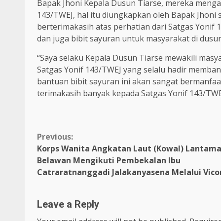
Bapak Jhoni Kepala Dusun Tiarse, mereka mengap
143/TWEJ, hal itu diungkapkan oleh Bapak Jhoni
berterimakasih atas perhatian dari Satgas Yoni
dan juga bibit sayuran untuk masyarakat di dusun
“Saya selaku Kepala Dusun Tiarse mewakili masya
Satgas Yonif 143/TWEJ yang selalu hadir memban
bantuan bibit sayuran ini akan sangat bermanfaat
terimakasih banyak kepada Satgas Yonif 143/TWEJ
Continue
Previous:
Korps Wanita Angkatan Laut (Kowal) Lantamal
Reading
Belawan Mengikuti Pembekalan Ibu
Catraratnanggadi Jalakanyasena Melalui Vico
Leave a Reply