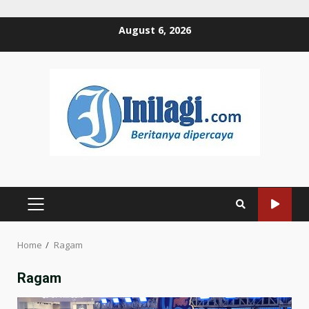
Skip
August 6, 2026
to
content
PRIMARY
MENU
Home
Ragam
Ragam