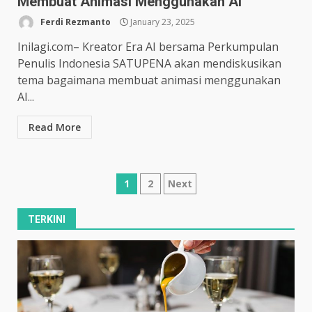
Membuat Animasi Menggunakan AI
Ferdi Rezmanto
January 23, 2025
Inilagi.com– Kreator Era AI bersama Perkumpulan
Penulis Indonesia SATUPENA akan mendiskusikan
tema bagaimana membuat animasi menggunakan
AI...
Read More
Posts
1
2
Next
pagination
TERKINI