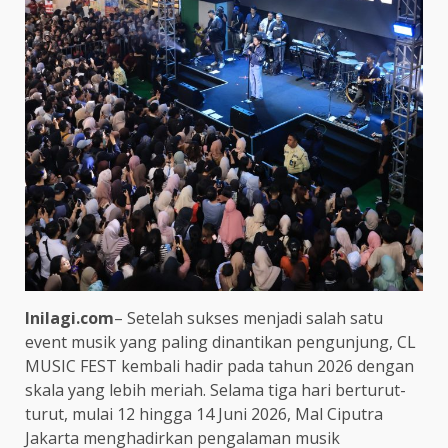
Inilagi.com
– Setelah sukses menjadi salah satu
event musik yang paling dinantikan pengunjung, CL
MUSIC FEST kembali hadir pada tahun 2026 dengan
skala yang lebih meriah. Selama tiga hari berturut-
turut, mulai 12 hingga 14 Juni 2026, Mal Ciputra
Jakarta menghadirkan pengalaman musik