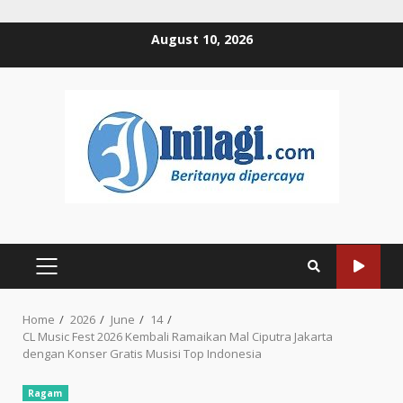
Skip
August 10, 2026
to
content
PRIMARY
MENU
Home
2026
June
14
CL Music Fest 2026 Kembali Ramaikan Mal Ciputra Jakarta
dengan Konser Gratis Musisi Top Indonesia
Ragam