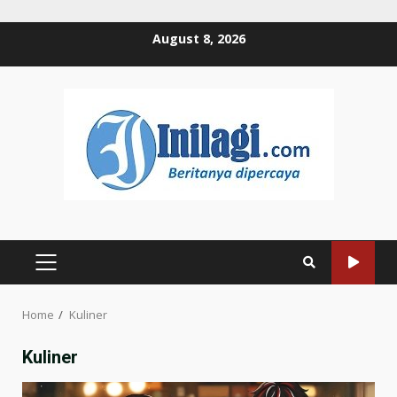
Skip
August 8, 2026
to
content
PRIMARY
MENU
Home
Kuliner
Kuliner