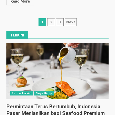
Read More
Posts
1
2
3
Next
pagination
TERKINI
Berita Terkini
Gaya Hidup
Permintaan Terus Bertumbuh, Indonesia
Pasar Menjanjikan bagi Seafood Premium