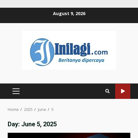
Skip
August 9, 2026
to
content
PRIMARY
MENU
Home
2025
June
5
Day:
June 5, 2025