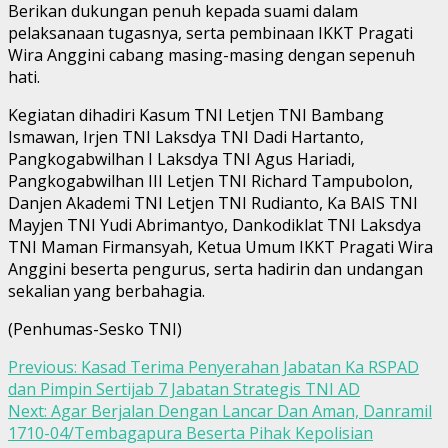
Berikan dukungan penuh kepada suami dalam
pelaksanaan tugasnya, serta pembinaan IKKT Pragati
Wira Anggini cabang masing-masing dengan sepenuh
hati.
Kegiatan dihadiri Kasum TNI Letjen TNI Bambang
Ismawan, Irjen TNI Laksdya TNI Dadi Hartanto,
Pangkogabwilhan I Laksdya TNI Agus Hariadi,
Pangkogabwilhan III Letjen TNI Richard Tampubolon,
Danjen Akademi TNI Letjen TNI Rudianto, Ka BAIS TNI
Mayjen TNI Yudi Abrimantyo, Dankodiklat TNI Laksdya
TNI Maman Firmansyah, Ketua Umum IKKT Pragati Wira
Anggini beserta pengurus, serta hadirin dan undangan
sekalian yang berbahagia.
(Penhumas-Sesko TNI)
Continue
Previous:
Kasad Terima Penyerahan Jabatan Ka RSPAD
dan Pimpin Sertijab 7 Jabatan Strategis TNI AD
Reading
Next:
Agar Berjalan Dengan Lancar Dan Aman, Danramil
1710-04/Tembagapura Beserta Pihak Kepolisian