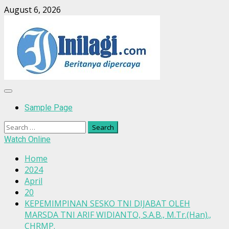
Skip
August 6, 2026
to
content
Primary
Menu
Sample Page
Search
for:
Watch Online
Home
2024
April
20
KEPEMIMPINAN SESKO TNI DIJABAT OLEH
MARSDA TNI ARIF WIDIANTO, S.A.B., M.Tr.(Han).,
CHRMP.