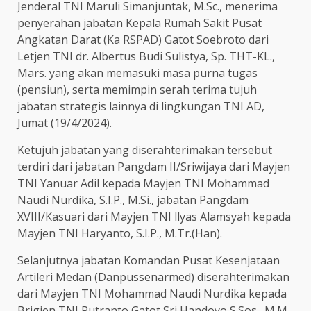
Jenderal TNI Maruli Simanjuntak, M.Sc., menerima
penyerahan jabatan Kepala Rumah Sakit Pusat
Angkatan Darat (Ka RSPAD) Gatot Soebroto dari
Letjen TNI dr. Albertus Budi Sulistya, Sp. THT-KL.,
Mars. yang akan memasuki masa purna tugas
(pensiun), serta memimpin serah terima tujuh
jabatan strategis lainnya di lingkungan TNI AD,
Jumat (19/4/2024).
Ketujuh jabatan yang diserahterimakan tersebut
terdiri dari jabatan Pangdam II/Sriwijaya dari Mayjen
TNI Yanuar Adil kepada Mayjen TNI Mohammad
Naudi Nurdika, S.I.P., M.Si., jabatan Pangdam
XVIII/Kasuari dari Mayjen TNI llyas Alamsyah kepada
Mayjen TNI Haryanto, S.I.P., M.Tr.(Han).
Selanjutnya jabatan Komandan Pusat Kesenjataan
Artileri Medan (Danpussenarmed) diserahterimakan
dari Mayjen TNI Mohammad Naudi Nurdika kepada
Brigjen TNI Putranto Gatot Sri Handoyo,S.Sos., M.M.,