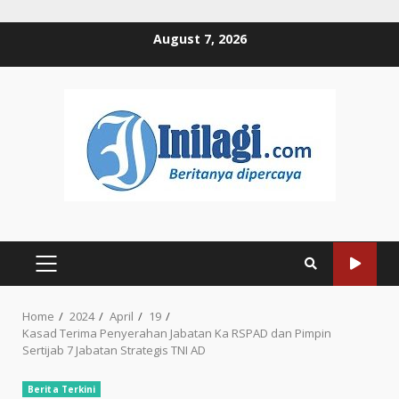
Skip
August 7, 2026
to
content
PRIMARY
MENU
Home
2024
April
19
Kasad Terima Penyerahan Jabatan Ka RSPAD dan Pimpin
Sertijab 7 Jabatan Strategis TNI AD
Berita Terkini