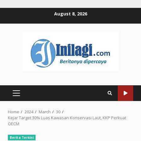
Skip
August 8, 2026
to
content
PRIMARY
MENU
Home
2024
March
30
Kejar Target 30% Luas Kawasan Konservasi Laut, KKP Perkuat
OECM
Berita Terkini