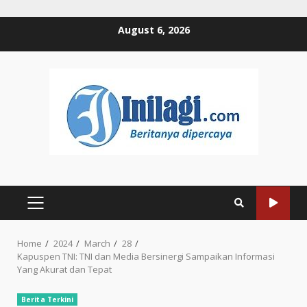
Skip
August 6, 2026
to
content
PRIMARY
MENU
Home
2024
March
28
Kapuspen TNI: TNI dan Media Bersinergi Sampaikan Informasi
Yang Akurat dan Tepat
Berita Terkini