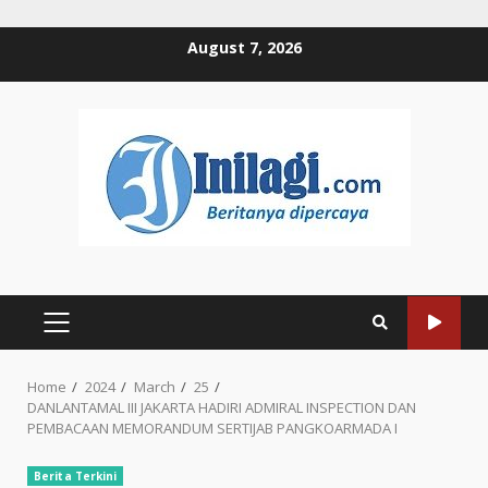
Skip
August 7, 2026
to
content
PRIMARY
MENU
Home
2024
March
25
DANLANTAMAL III JAKARTA HADIRI ADMIRAL INSPECTION DAN
PEMBACAAN MEMORANDUM SERTIJAB PANGKOARMADA I
Berita Terkini