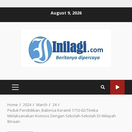
Skip
August 9, 2026
to
content
PRIMARY
MENU
Home
2024
March
24
Peduli Pendidikan, Babinsa Koramil 1710-02/Timika
Melaksanakan Komsos Dengan Sekolah-Sekolah Di Wilayah
Binaan