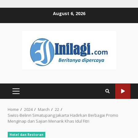
Skip
August 6, 2026
to
content
PRIMARY
MENU
Home
2024
March
22
Swiss-Belinn Simatupang Jakarta Hadirkan Berbagai Promo
Menginap dan Sajian Menarik Khas Idul Fitri
Hotel dan Restoran