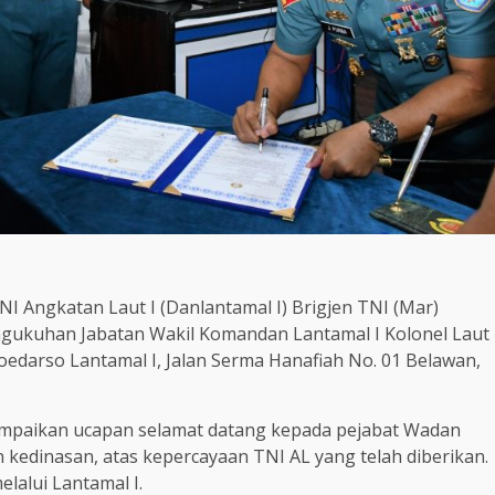
 Angkatan Laut I (Danlantamal I) Brigjen TNI (Mar)
ngukuhan Jabatan Wakil Komandan Lantamal I Kolonel Laut
oedarso Lantamal I, Jalan Serma Hanafiah No. 01 Belawan,
ampaikan ucapan selamat datang kepada pejabat Wadan
 kedinasan, atas kepercayaan TNI AL yang telah diberikan.
lalui Lantamal I.