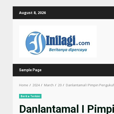
Skip
August 8, 2026
to
content
Sample Page
Home
2024
March
20
Danlantamal I Pimpin Penguku
Berita Terkini
Danlantamal I Pimp