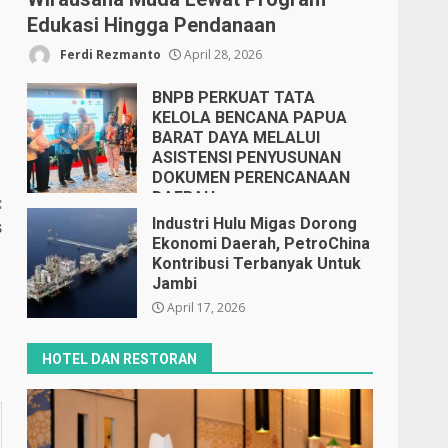
Edukasi Hingga Pendanaan
Ferdi Rezmanto
April 28, 2026
BNPB PERKUAT TATA
KELOLA BENCANA PAPUA
BARAT DAYA MELALUI
ASISTENSI PENYUSUNAN
DOKUMEN PERENCANAAN
DAERAH
:
April 17, 2026
Industri Hulu Migas Dorong
s
Ekonomi Daerah, PetroChina
Kontribusi Terbanyak Untuk
Jambi
April 17, 2026
HOTEL DAN RESTORAN