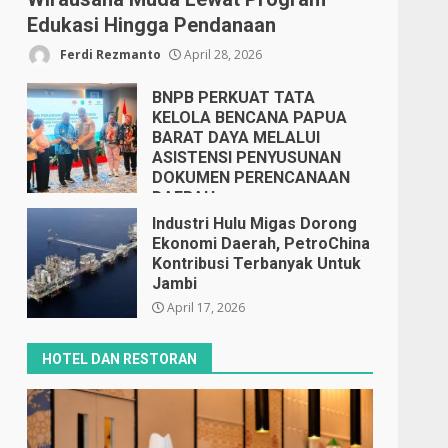
Edukasi Hingga Pendanaan
Ferdi Rezmanto
April 28, 2026
BNPB PERKUAT TATA
KELOLA BENCANA PAPUA
BARAT DAYA MELALUI
ASISTENSI PENYUSUNAN
DOKUMEN PERENCANAAN
DAERAH
April 17, 2026
Industri Hulu Migas Dorong
Ekonomi Daerah, PetroChina
Kontribusi Terbanyak Untuk
Jambi
April 17, 2026
HOTEL DAN RESTORAN