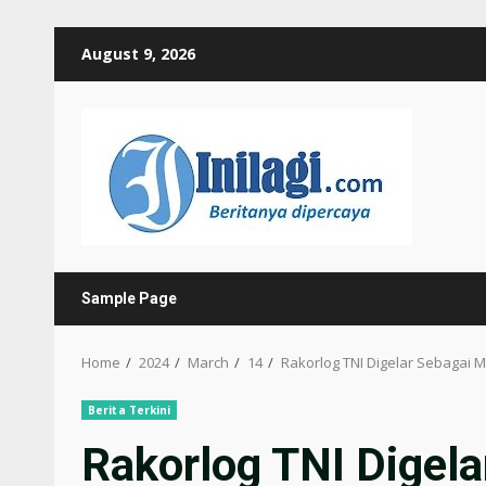
Skip
August 9, 2026
to
content
Sample Page
Home
2024
March
14
Rakorlog TNI Digelar Sebagai M
Berita Terkini
Rakorlog TNI Digel