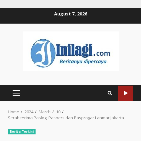
Skip
August 7, 2026
to
content
PRIMARY
MENU
Home
2024
March
10
Serah terima Paslog, Paspers dan Pasprogar Lanmar Jakarta
Berita Terkini