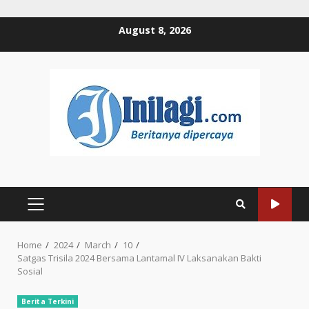
Skip
August 8, 2026
to
content
PRIMARY
MENU
Home
2024
March
10
Satgas Trisila 2024 Bersama Lantamal IV Laksanakan Bakti
Sosial
Berita Terkini