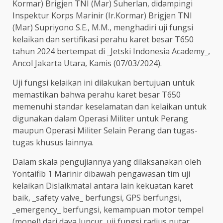
Kormar) Brigjen TNI (Mar) Suherlan, didampingi
Inspektur Korps Marinir (Ir.Kormar) Brigjen TNI
(Mar) Supriyono S.E., M.M., menghadiri uji fungsi
kelaikan dan sertifikasi perahu karet besar T650
tahun 2024 bertempat di _Jetski Indonesia Academy_,
Ancol Jakarta Utara, Kamis (07/03/2024).
Uji fungsi kelaikan ini dilakukan bertujuan untuk
memastikan bahwa perahu karet besar T650
memenuhi standar keselamatan dan kelaikan untuk
digunakan dalam Operasi Militer untuk Perang
maupun Operasi Militer Selain Perang dan tugas-
tugas khusus lainnya.
Dalam skala pengujiannya yang dilaksanakan oleh
Yontaifib 1 Marinir dibawah pengawasan tim uji
kelaikan Dislaikmatal antara lain kekuatan karet
baik, _safety valve_ berfungsi, GPS berfungsi,
_emergency_ berfungsi, kemampuan motor tempel
(mopel) dari daya luncur, uji fungsi radius putar