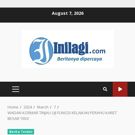
Skip
August 7, 2026
to
content
PRIMARY
MENU
Home
2024
March
7
WADAN KORMAR TINJAU UJI FUNGSI KELAIKAN PERAHU KARET
BESAR T650
Berita Terkini