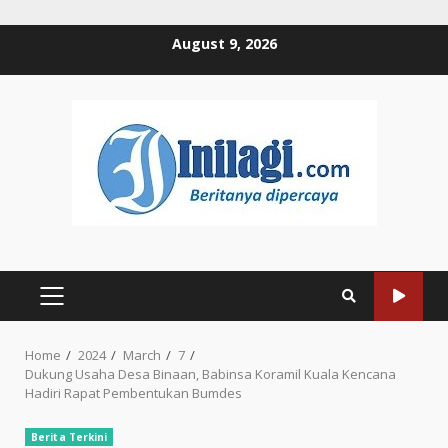
Skip
August 9, 2026
to
content
PRIMARY
MENU
Home
2024
March
7
Dukung Usaha Desa Binaan, Babinsa Koramil Kuala Kencana
Hadiri Rapat Pembentukan Bumdes
Berita Terkini