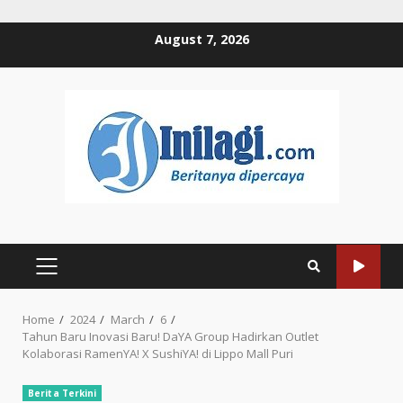
Skip
August 7, 2026
to
content
PRIMARY
MENU
Home
2024
March
6
Tahun Baru Inovasi Baru! DaYA Group Hadirkan Outlet
Kolaborasi RamenYA! X SushiYA! di Lippo Mall Puri
Berita Terkini