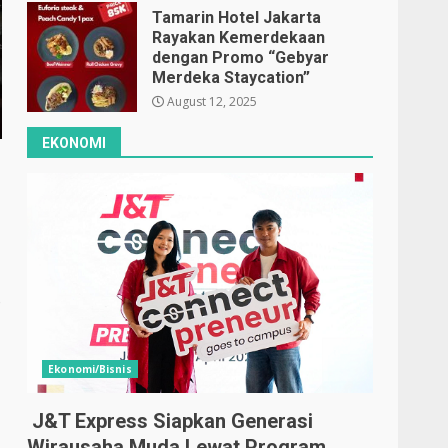
Tamarin Hotel Jakarta
Rayakan Kemerdekaan
dengan Promo “Gebyar
Merdeka Staycation”
August 12, 2025
EKONOMI
o
Ekonomi/Bisnis
J&T Express Siapkan Generasi
Wirausaha Muda Lewat Program