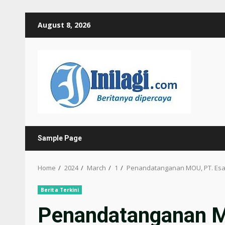
Skip
August 8, 2026
to
content
Sample Page
Home
2024
March
1
Penandatanganan MOU, PT. Esa M
Berita Terkini
Penandatanganan M