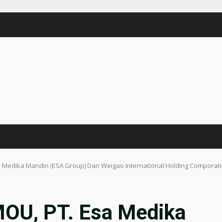
edika Mandiri (ESA Group) Dan Weigao International Holding Comporatio
OU, PT. Esa Medika