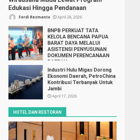
Edukasi Hingga Pendanaan
Ferdi Rezmanto
April 28, 2026
s
BNPB PERKUAT TATA
KELOLA BENCANA PAPUA
BARAT DAYA MELALUI
ASISTENSI PENYUSUNAN
DOKUMEN PERENCANAAN
DAERAH
April 17, 2026
Industri Hulu Migas Dorong
Ekonomi Daerah, PetroChina
Kontribusi Terbanyak Untuk
Jambi
April 17, 2026
HOTEL DAN RESTORAN