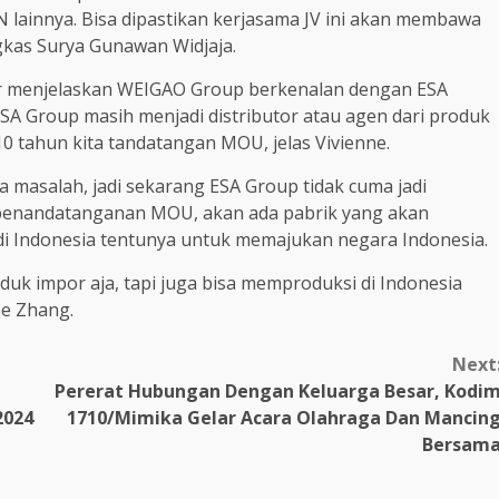
N lainnya. Bisa dipastikan kerjasama JV ini akan membawa
gkas Surya Gunawan Widjaja.
r menjelaskan WEIGAO Group berkenalan dengan ESA
 ESA Group masih menjadi distributor atau agen dari produk
10 tahun kita tandatangan MOU, jelas Vivienne.
a masalah, jadi sekarang ESA Group tidak cuma jadi
h penandatanganan MOU, akan ada pabrik yang akan
 di Indonesia tentunya untuk memajukan negara Indonesia.
uk impor aja, tapi juga bisa memproduksi di Indonesia
ne Zhang.
Next
Pererat Hubungan Dengan Keluarga Besar, Kodi
2024
1710/Mimika Gelar Acara Olahraga Dan Mancin
Bersam