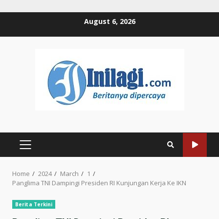
Skip
August 6, 2026
to
content
PRIMARY
MENU
Home
2024
March
1
Panglima TNI Dampingi Presiden RI Kunjungan Kerja Ke IKN
Berita Terkini