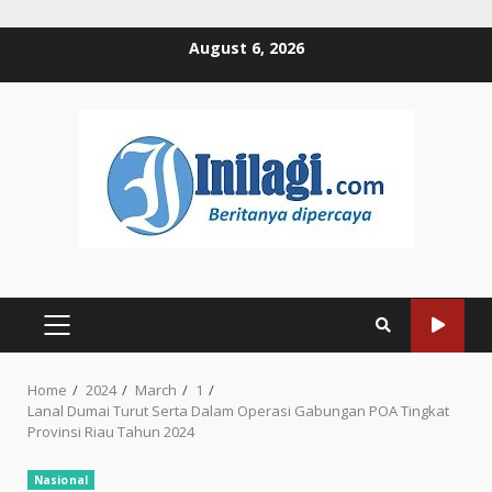
Skip
August 6, 2026
to
content
PRIMARY
MENU
Home
2024
March
1
Lanal Dumai Turut Serta Dalam Operasi Gabungan POA Tingkat
Provinsi Riau Tahun 2024
Nasional