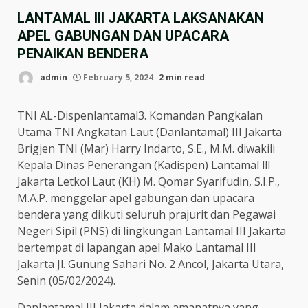
LANTAMAL III JAKARTA LAKSANAKAN
APEL GABUNGAN DAN UPACARA
PENAIKAN BENDERA
admin
February 5, 2024
2 min read
TNI AL-Dispenlantamal3. Komandan Pangkalan
Utama TNI Angkatan Laut (Danlantamal) III Jakarta
Brigjen TNI (Mar) Harry Indarto, S.E., M.M. diwakili
Kepala Dinas Penerangan (Kadispen) Lantamal lll
Jakarta Letkol Laut (KH) M. Qomar Syarifudin, S.I.P.,
M.A.P. menggelar apel gabungan dan upacara
bendera yang diikuti seluruh prajurit dan Pegawai
Negeri Sipil (PNS) di lingkungan Lantamal III Jakarta
bertempat di lapangan apel Mako Lantamal III
Jakarta Jl. Gunung Sahari No. 2 Ancol, Jakarta Utara,
Senin (05/02/2024).
Danlantamal III Jakarta dalam amanatnya yang