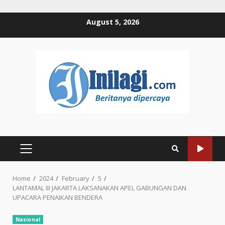
Skip
August 5, 2026
to
content
PRIMARY
MENU
Home
2024
February
5
LANTAMAL III JAKARTA LAKSANAKAN APEL GABUNGAN DAN
UPACARA PENAIKAN BENDERA
Nasional