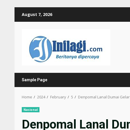
Skip
August 7, 2026
to
content
Sample Page
Home
2024
February
5
Denpomal Lanal Dumai Gelar 
Nasional
Denpomal Lanal Dum