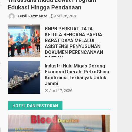
h
Edukasi Hingga Pendanaan
Ferdi Rezmanto
April 28, 2026
BNPB PERKUAT TATA
KELOLA BENCANA PAPUA
BARAT DAYA MELALUI
ASISTENSI PENYUSUNAN
DOKUMEN PERENCANAAN
DAERAH
:
April 17, 2026
Industri Hulu Migas Dorong
L
Ekonomi Daerah, PetroChina
A
Kontribusi Terbanyak Untuk
Jambi
April 17, 2026
HOTEL DAN RESTORAN