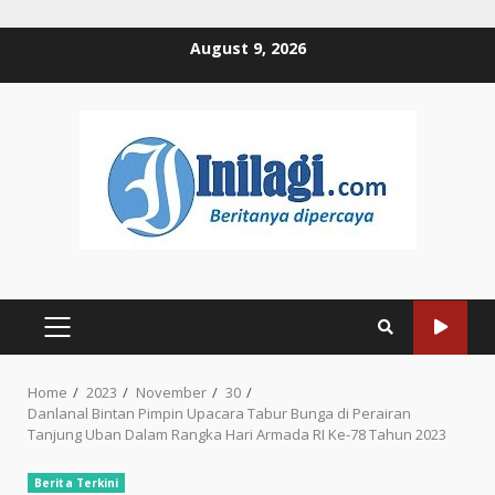
Skip
August 9, 2026
to
content
PRIMARY
MENU
Home
2023
November
30
Danlanal Bintan Pimpin Upacara Tabur Bunga di Perairan
Tanjung Uban Dalam Rangka Hari Armada RI Ke-78 Tahun 2023
Berita Terkini