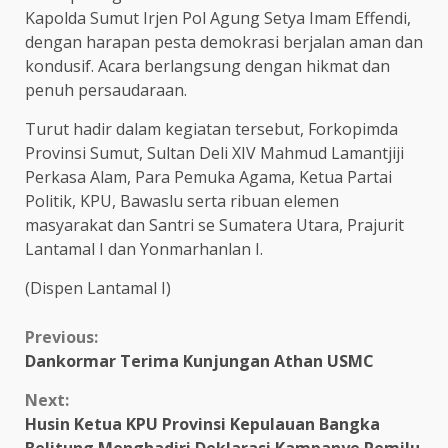
Kapolda Sumut Irjen Pol Agung Setya Imam Effendi,
dengan harapan pesta demokrasi berjalan aman dan
kondusif. Acara berlangsung dengan hikmat dan
penuh persaudaraan.
Turut hadir dalam kegiatan tersebut, Forkopimda
Provinsi Sumut, Sultan Deli XIV Mahmud Lamantjiji
Perkasa Alam, Para Pemuka Agama, Ketua Partai
Politik, KPU, Bawaslu serta ribuan elemen
masyarakat dan Santri se Sumatera Utara, Prajurit
Lantamal I dan Yonmarhanlan I.
(Dispen Lantamal I)
Continue
Previous:
Dankormar Terima Kunjungan Athan USMC
Reading
Next:
Husin Ketua KPU Provinsi Kepulauan Bangka
Belitung Menghadiri Deklarasi Kampanye Pemilu