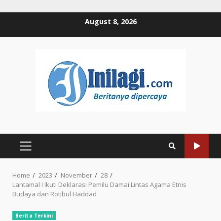
Skip
August 8, 2026
to
content
PRIMARY
MENU
Home
2023
November
28
Lantamal I Ikuti Deklarasi Pemilu Damai Lintas Agama Etnis
Budaya dan Rotibul Haddad
Berita Terkini