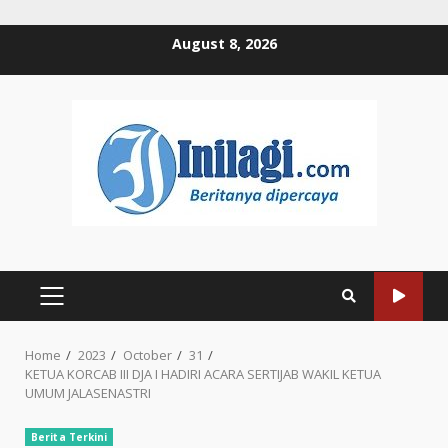
Skip
August 8, 2026
to
content
PRIMARY
MENU
Home
2023
October
31
KETUA KORCAB III DJA I HADIRI ACARA SERTIJAB WAKIL KETUA
UMUM JALASENASTRI
Berita Terkini