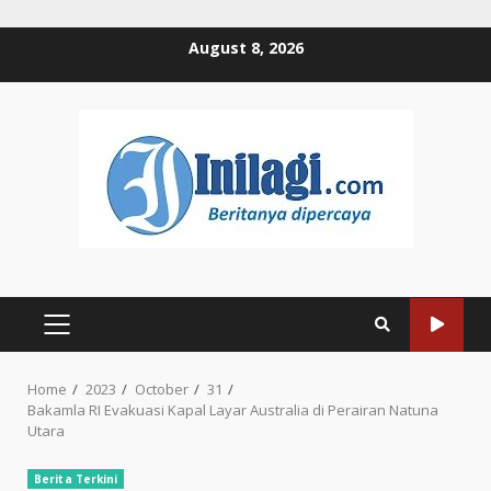
Skip
August 8, 2026
to
content
PRIMARY
MENU
Home
2023
October
31
Bakamla RI Evakuasi Kapal Layar Australia di Perairan Natuna
Utara
Berita Terkini