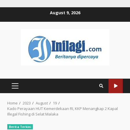
Skip
August 9, 2026
to
content
PRIMARY
MENU
Home
2023
August
19
Kado Perayaan HUT Kemerdekaan RI, KKP Menangkap 2 Kapal
Illegal Fishing di Selat Malaka
Berita Terkini