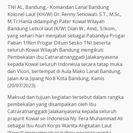
TNI AL, Bandung,- Komandan Lanal Bandung
Kolonel Laut (KH/W) Dr. Renny Setiowati. S.T., M.Sc.,
M.Tr.Hanla didampingi Pater Kowal Wilayah
Bandung Letkol laut (K/W) Dian W., Amd., S.Ikom.,
yang sehari-hari menjabat sebagai Pabandya Progar
Paban 1/Ren Progar Ditum Sesko TNI beserta
seluruh Kowal Wilayah Bandung mengikuti
Pembekalan Ibu Catraratnanggadi Jalakanyasena
kepada Kowal seluruh Indonesia secara tatap muka
dan Vicon, bertempat di Aula Mako Lanal Bandung,
Jalan Aria Jipang No.8 Kota Bandung, Kamis
(20/07/2023).
Maksud dan tujuan kegiatan tersebut dalam rangka
pembekalan yang disampaikan oleh Ibu
Catraratnanggadi Jalakanyasena kepada seluruh
prajurit Kowal se-Indonesia Ny. Fera Muhammad Ali
sebagai Ibu Asuh Korps Wanita Angkatan Laut
(Kowal) menyampaikan bahwa peranan wanita