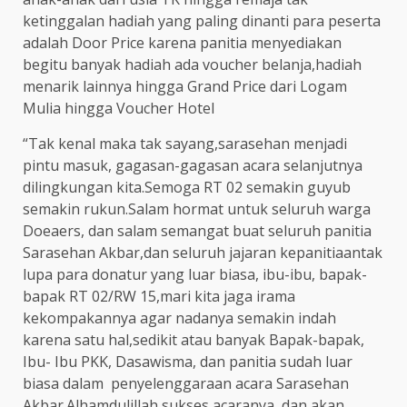
ketinggalan hadiah yang paling dinanti para peserta
adalah Door Price karena panitia menyediakan
begitu banyak hadiah ada voucher belanja,hadiah
menarik lainnya hingga Grand Price dari Logam
Mulia hingga Voucher Hotel
“Tak kenal maka tak sayang,sarasehan menjadi
pintu masuk, gagasan-gagasan acara selanjutnya
dilingkungan kita.Semoga RT 02 semakin guyub
semakin rukun.Salam hormat untuk seluruh warga
Doeaers, dan salam semangat buat seluruh panitia
Sarasehan Akbar,dan seluruh jajaran kepanitiaantak
lupa para donatur yang luar biasa, ibu-ibu, bapak-
bapak RT 02/RW 15,mari kita jaga irama
kekompakannya agar nadanya semakin indah
karena satu hal,sedikit atau banyak Bapak-bapak,
Ibu- Ibu PKK, Dasawisma, dan panitia sudah luar
biasa dalam penyelenggaraan acara Sarasehan
Akbar.Alhamdulillah sukses acaranya dan akan