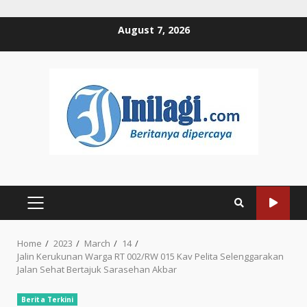
Skip
August 7, 2026
to
content
PRIMARY
MENU
Home
2023
March
14
Jalin Kerukunan Warga RT 002/RW 015 Kav Pelita Selenggarakan
Jalan Sehat Bertajuk Sarasehan Akbar
Berita Terkini