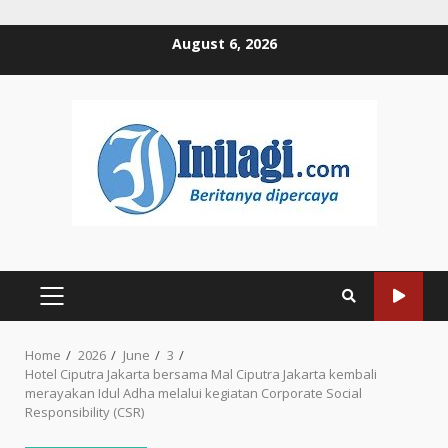
Skip
August 6, 2026
to
content
PRIMARY
MENU
Home
2026
June
3
Hotel Ciputra Jakarta bersama Mal Ciputra Jakarta kembali
merayakan Idul Adha melalui kegiatan Corporate Social
Responsibility (CSR)