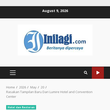
Skip
August 9, 2026
to
content
PRIMARY
MENU
Home
2026
May
20
Rasakan Tampilan Baru Dari Lumire Hotel and Convention
Center
Hotel dan Restoran