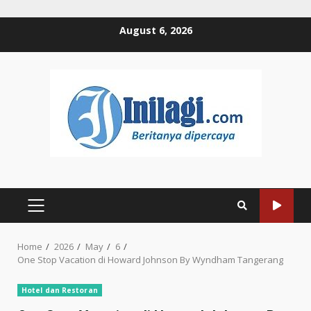
Skip
August 6, 2026
to
content
PRIMARY
MENU
Home
2026
May
6
One Stop Vacation di Howard Johnson By Wyndham Tangerang
Hotel dan Restoran