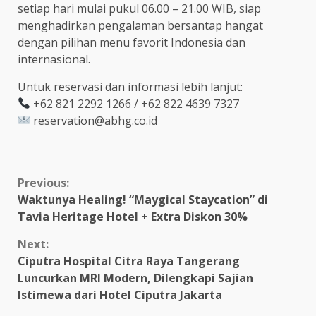
setiap hari mulai pukul 06.00 – 21.00 WIB, siap
menghadirkan pengalaman bersantap hangat
dengan pilihan menu favorit Indonesia dan
internasional.
Untuk reservasi dan informasi lebih lanjut:
+62 821 2292 1266 / +62 822 4639 7327
reservation@abhg.co.id
Continue
Previous:
Waktunya Healing! “Maygical Staycation” di
Reading
Tavia Heritage Hotel + Extra Diskon 30%
Next:
Ciputra Hospital Citra Raya Tangerang
Luncurkan MRI Modern, Dilengkapi Sajian
Istimewa dari Hotel Ciputra Jakarta