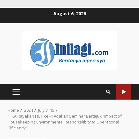
Skip
August 6, 2026
to
content
PRIMARY
MENU
Home
2024
July
15
IHKA Rayakan HUT ke -4 Adakan Seminar Bertajuk “Impact of
Housekeeping Environmental Responsilibity to Operational
Efficiency”