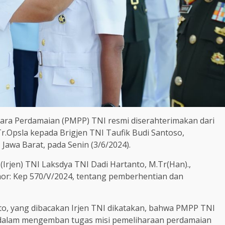
hara Perdamaian (PMPP) TNI resmi diserahterimakan dari
.Tr.Opsla kepada Brigjen TNI Taufik Budi Santoso,
awa Barat, pada Senin (3/6/2024).
(Irjen) TNI Laksdya TNI Dadi Hartanto, M.Tr(Han).,
mor: Kep 570/V/2024, tentang pemberhentian dan
o, yang dibacakan Irjen TNI dikatakan, bahwa PMPP TNI
dalam mengemban tugas misi pemeliharaan perdamaian