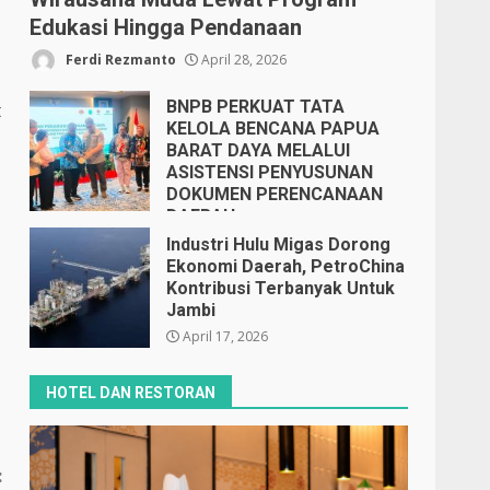
Edukasi Hingga Pendanaan
Ferdi Rezmanto
April 28, 2026
BNPB PERKUAT TATA
t
KELOLA BENCANA PAPUA
BARAT DAYA MELALUI
ASISTENSI PENYUSUNAN
DOKUMEN PERENCANAAN
DAERAH
April 17, 2026
Industri Hulu Migas Dorong
Ekonomi Daerah, PetroChina
Kontribusi Terbanyak Untuk
Jambi
April 17, 2026
HOTEL DAN RESTORAN
: