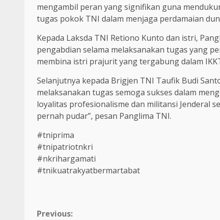
mengambil peran yang signifikan guna mendukung 
tugas pokok TNI dalam menjaga perdamaian duni
Kepada Laksda TNI Retiono Kunto dan istri, Pan
pengabdian selama melaksanakan tugas yang penuh 
membina istri prajurit yang tergabung dalam IKKT
Selanjutnya kepada Brigjen TNI Taufik Budi Sant
melaksanakan tugas semoga sukses dalam mengem
loyalitas profesionalisme dan militansi Jenderal 
pernah pudar”, pesan Panglima TNI.
#tniprima
#tnipatriotnkri
#nkrihargamati
#tnikuatrakyatbermartabat
Continue
Previous: