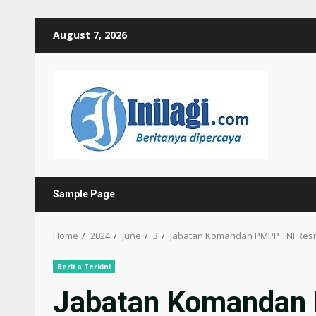
Skip
August 7, 2026
to
content
Sample Page
Home
2024
June
3
Jabatan Komandan PMPP TNI Resm
Berita Terkini
Jabatan Komandan