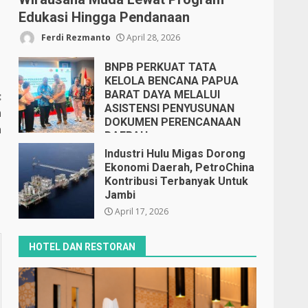
Edukasi Hingga Pendanaan
Ferdi Rezmanto
April 28, 2026
BNPB PERKUAT TATA
KELOLA BENCANA PAPUA
BARAT DAYA MELALUI
:
ASISTENSI PENYUSUNAN
n
DOKUMEN PERENCANAAN
a
DAERAH
April 17, 2026
Industri Hulu Migas Dorong
Ekonomi Daerah, PetroChina
Kontribusi Terbanyak Untuk
Jambi
April 17, 2026
HOTEL DAN RESTORAN