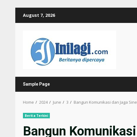
Skip
August 7, 2026
to
content
Sample Page
Home
2024
June
3
Bangun Komunikasi dan Jaga Sine
Berita Terkini
Bangun Komunikasi 