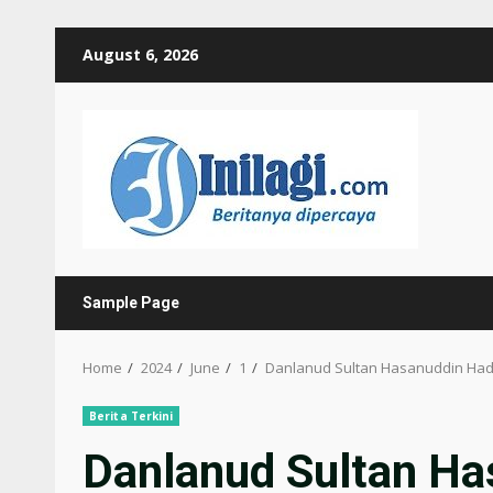
Skip
August 6, 2026
to
content
Sample Page
Home
2024
June
1
Danlanud Sultan Hasanuddin Hadi
Berita Terkini
Danlanud Sultan Ha