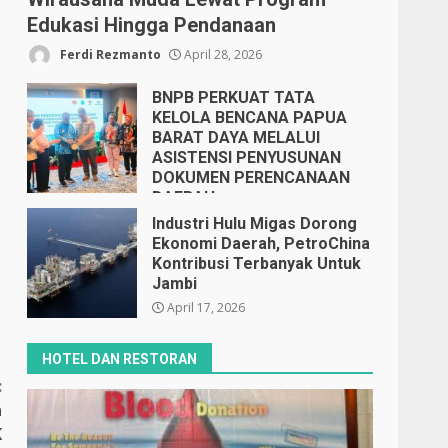
Edukasi Hingga Pendanaan
Ferdi Rezmanto
April 28, 2026
BNPB PERKUAT TATA
KELOLA BENCANA PAPUA
BARAT DAYA MELALUI
ASISTENSI PENYUSUNAN
DOKUMEN PERENCANAAN
DAERAH
April 17, 2026
Industri Hulu Migas Dorong
Ekonomi Daerah, PetroChina
Kontribusi Terbanyak Untuk
Jambi
April 17, 2026
HOTEL DAN RESTORAN
:
n
K