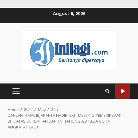
Skip
August 6, 2026
to
content
PRIMARY
MENU
Home
2024
May
29
DANLANTAMAL III JAKARTA HADIRI EXIT MEETING PEMERIKSAAN
BPK ATAS LK KEMHAN DAN TNI TAHUN 2023 PADA UO TNI
ANGKATAN LAUT