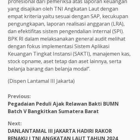
profesional dari pemeriksa atas laporan keuangan
yang disajikan oleh TNI Angkatan Laut dengan
empat kriteria yaitu sesuai dengan SAP, kecukupan
pengungkapan, laporan realisasi anggaran (LRA),
dan efektifitas sistem pengendalian internal (SPI).
BPK RI dalam melaksanakan general audit melihat
dengan fokus implementasi Sistem Aplikasi
Keuangan Tingkat Instansi (SAKTI), manajemen kas,
stock opname, aset tetap dan aset lainnya, serta
belanja barang dan belanja modal”.
(Dispen Lantamal III Jakarta)
Continue
Previous:
Pegadaian Peduli Ajak Relawan Bakti BUMN
Reading
Batch V Bangkitkan Sumatera Barat
Next:
DANLANTAMAL III JAKARTA HADIRI RAKOR
RENAKU I TNI ANGKATAN LAUT TAHUN 2024