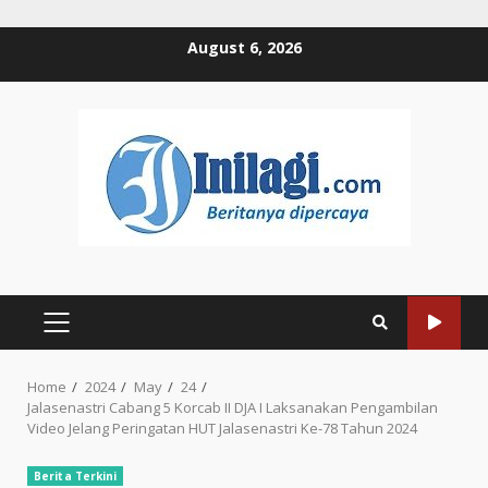
Skip
August 6, 2026
to
content
PRIMARY
MENU
Home
2024
May
24
Jalasenastri Cabang 5 Korcab II DJA I Laksanakan Pengambilan
Video Jelang Peringatan HUT Jalasenastri Ke-78 Tahun 2024
Berita Terkini