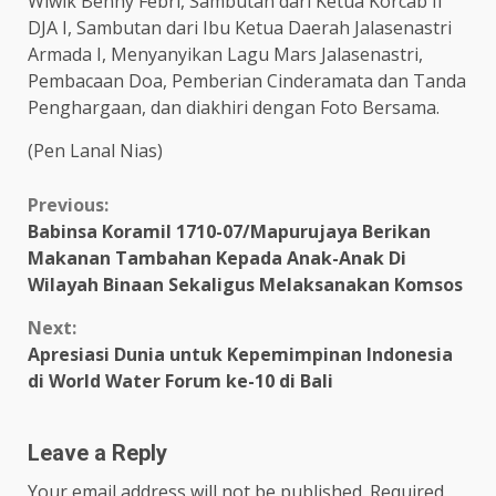
Wiwik Benny Febri, Sambutan dari Ketua Korcab II
DJA I, Sambutan dari Ibu Ketua Daerah Jalasenastri
Armada I, Menyanyikan Lagu Mars Jalasenastri,
Pembacaan Doa, Pemberian Cinderamata dan Tanda
Penghargaan, dan diakhiri dengan Foto Bersama.
(Pen Lanal Nias)
Continue
Previous:
Babinsa Koramil 1710-07/Mapurujaya Berikan
Reading
Makanan Tambahan Kepada Anak-Anak Di
Wilayah Binaan Sekaligus Melaksanakan Komsos
Next:
Apresiasi Dunia untuk Kepemimpinan Indonesia
di World Water Forum ke-10 di Bali
Leave a Reply
Your email address will not be published.
Required