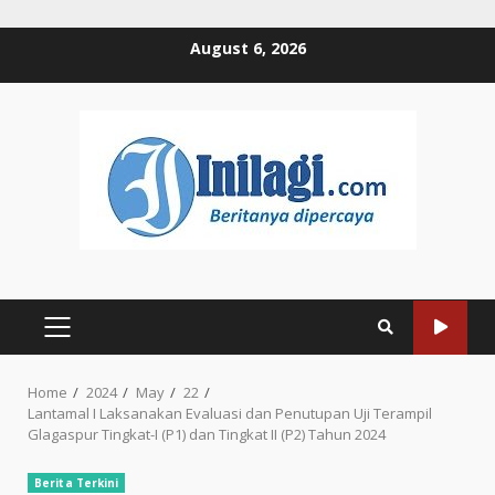
Skip
August 6, 2026
to
content
PRIMARY
MENU
Home
2024
May
22
Lantamal I Laksanakan Evaluasi dan Penutupan Uji Terampil
Glagaspur Tingkat-I (P1) dan Tingkat II (P2) Tahun 2024
Berita Terkini