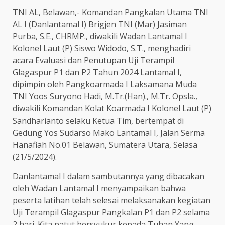
TNI AL, Belawan,- Komandan Pangkalan Utama TNI
AL I (Danlantamal I) Brigjen TNI (Mar) Jasiman
Purba, S.E., CHRMP., diwakili Wadan Lantamal I
Kolonel Laut (P) Siswo Widodo, S.T., menghadiri
acara Evaluasi dan Penutupan Uji Terampil
Glagaspur P1 dan P2 Tahun 2024 Lantamal I,
dipimpin oleh Pangkoarmada I Laksamana Muda
TNI Yoos Suryono Hadi, M.Tr.(Han)., M.Tr. Opsla.,
diwakili Komandan Kolat Koarmada I Kolonel Laut (P)
Sandharianto selaku Ketua Tim, bertempat di
Gedung Yos Sudarso Mako Lantamal I, Jalan Serma
Hanafiah No.01 Belawan, Sumatera Utara, Selasa
(21/5/2024).
Danlantamal I dalam sambutannya yang dibacakan
oleh Wadan Lantamal I menyampaikan bahwa
peserta latihan telah selesai melaksanakan kegiatan
Uji Terampil Glagaspur Pangkalan P1 dan P2 selama
2 hari. Kita patut bersyukur kepada Tuhan Yang