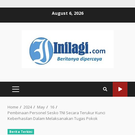
Skip
August 6, 2026
to
content
PRIMARY
MENU
Home
2024
May
16
Pembinaan Personel Sesko TNI Secara Terukur Kunci
Keberhasilan Dalam Melaksanakan Tugas Pokok
Berita Terkini