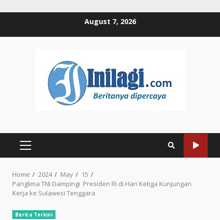
Skip
August 7, 2026
to
content
PRIMARY
MENU
Home
2024
May
15
Panglima TNI Dampingi Presiden RI di Hari Ketiga Kunjungan
Kerja ke Sulawesi Tenggara
Berita Terkini