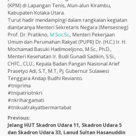
(KPM) di Lapangan Tenis, Alun-alun Kirambu,
Kabupaten Kolaka Utara.
Turut hadir mendampingi dalam rangkaian kegiatan
diantaranya Menteri Sekretaris Negara (Mensesneg)
Prof. Dr. Pratikno,
M.Soc.Sc
., Menteri Pekerjaan
Umum dan Perumahan Rakyat (PUPR) Dr. (H.C.) Ir. H.
Mochamad Basuki Hadimoeljono, M.Sc., Ph.D.,
Menteri Kesehatan Ir. Budi Gunadi Sadikin, S.Si.,
CHFC., CLU., Kepala Badan Pangan Nasional Arief
Prasetyo Adi, S.T, M.T, Pj. Gubernur Sulawesi
Tenggara Andap Budhi Revianto.
#tniprima
#tnipatriotnkri
#nkrihargamati
#tnikuatrakyatbermartabat
Continue
Previous:
Jelang HUT Skadron Udara 11, Skadron Udara 5
Reading
dan Skadron Udara 33, Lanud Sultan Hasanuddin